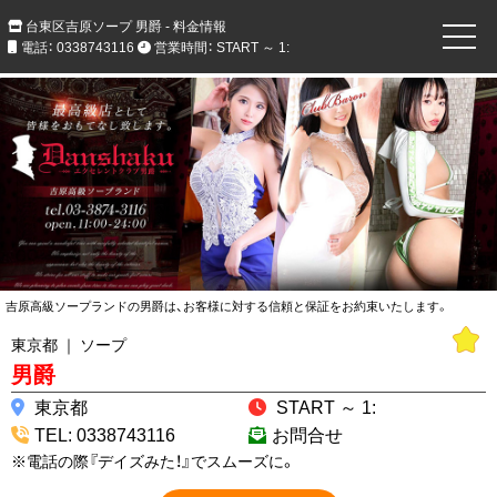
台東区吉原ソープ 男爵 - 料金情報
電話： 0338743116
営業時間： START ～ 1:
吉原高級ソープランドの男爵は、お客様に対する信頼と保証をお約束いたします。
東京都 ｜ ソープ
男爵
東京都
START ～ 1:
TEL: 0338743116
お問合せ
※電話の際『デイズみた！』でスムーズに。