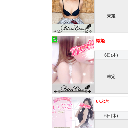
未定
織姫
6日(木)
未定
いぶき
6日(木)