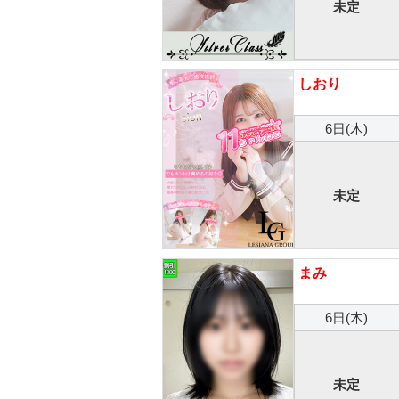
未定
しおり
6日(木)
未定
まみ
6日(木)
未定