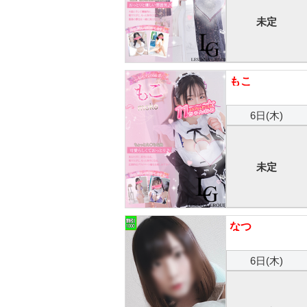
未定
もこ
6日(木)
未定
なつ
6日(木)