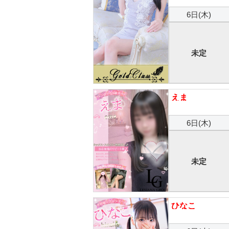
6日(木)
未定
えま
6日(木)
未定
ひなこ