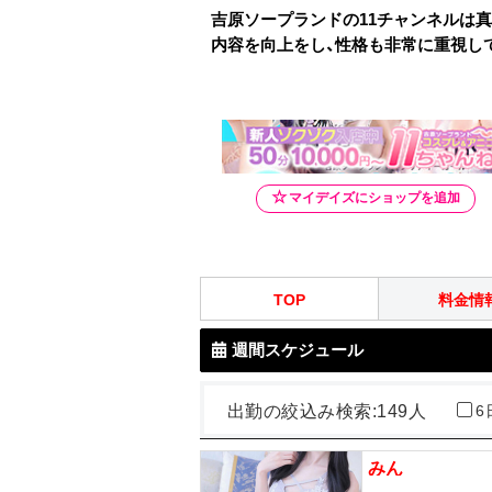
吉原ソープランドの11チャンネルは
内容を向上をし、性格も非常に重視しており
TOP
料金情
週間スケジュール
出勤の絞込み検索:
149人
6
みん