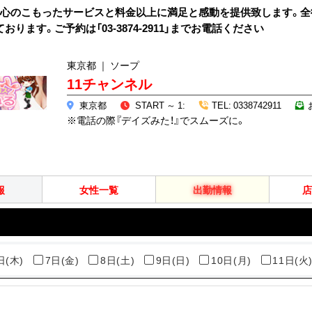
真心のこもったサービスと料金以上に満足と感動を提供致します。全
ます。ご予約は「03-3874-2911」までお電話ください
東京都 ｜ ソープ
11チャンネル
東京都
START ～ 1:
TEL: 0338742911
※電話の際『デイズみた！』でスムーズに。
報
女性一覧
出勤情報
店
日(木)
7日(金)
8日(土)
9日(日)
10日(月)
11日(火