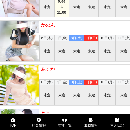
9:00
未定
未定
未定
未定
未定
11:00
かのん
本日
6日(木)
7日(金)
8日(土)
9日(日)
10日(月)
11日(火
未定
未定
未定
未定
未定
未定
あすか
本日
6日(木)
7日(金)
8日(土)
9日(日)
10日(月)
11日(火
未定
未定
未定
未定
未定
未定
きこ
本日
TOP
料金情報
女性一覧
出勤情報
写メ日記
6日(木)
7日(金)
8日(土)
9日(日)
10日(月)
11日(火