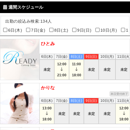
週間スケジュール
出勤の絞込み検索:
134人
6日(木)
7日(金)
8日(土)
9日(日)
10日(月)
1
ひとみ
本日
6日(木)
7日(金)
8日(土)
9日(日)
10日(月)
11日(火
12:00
11:00
未定
未定
未定
未定
21:00
18:00
かりな
本日受付終了
6日(木)
7日(金)
8日(土)
9日(日)
10日(月)
11日(火
13:00
12:00
未定
未定
未定
未定
18:00
18:00