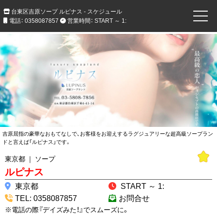
台東区吉原ソープ ルピナス - スケジュール
電話： 0358087857
営業時間： START ～ 1:
吉原屈指の豪華なおもてなしで、お客様をお迎えするラグジュアリーな超高級ソープラン
ドと言えば「ルピナス」です。
東京都 ｜ ソープ
ルピナス
東京都
START ～ 1:
TEL: 0358087857
お問合せ
※電話の際『デイズみた！』でスムーズに。