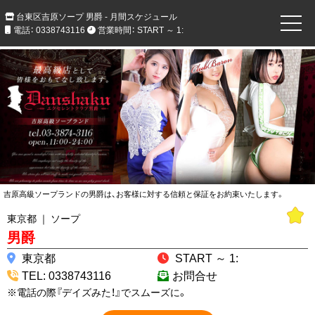
台東区吉原ソープ 男爵 - 月間スケジュール
電話： 0338743116
営業時間： START ～ 1:
吉原高級ソープランドの男爵は、お客様に対する信頼と保証をお約束いたします。
東京都 ｜ ソープ
男爵
東京都
START ～ 1:
TEL: 0338743116
お問合せ
※電話の際『デイズみた！』でスムーズに。