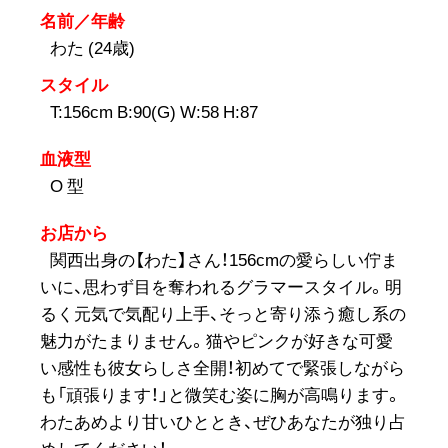
名前／年齢
わた (24歳)
スタイル
T:156cm B:90(G) W:58 H:87
血液型
O 型
お店から
関西出身の【わた】さん！156cmの愛らしい佇ま
いに、思わず目を奪われるグラマースタイル。明
るく元気で気配り上手、そっと寄り添う癒し系の
魅力がたまりません。猫やピンクが好きな可愛
い感性も彼女らしさ全開！初めてで緊張しながら
も「頑張ります！」と微笑む姿に胸が高鳴ります。
わたあめより甘いひととき、ぜひあなたが独り占
めしてください！